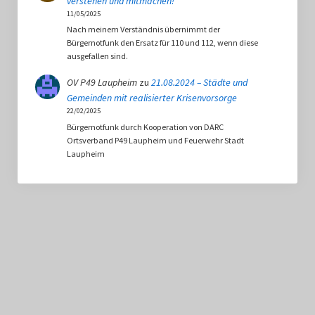
verstehen und mitmachen!
11/05/2025
Nach meinem Verständnis übernimmt der
Bürgernotfunk den Ersatz für 110 und 112, wenn diese
ausgefallen sind.
OV P49 Laupheim
zu
21.08.2024 – Städte und
Gemeinden mit realisierter Krisenvorsorge
22/02/2025
Bürgernotfunk durch Kooperation von DARC
Ortsverband P49 Laupheim und Feuerwehr Stadt
Laupheim