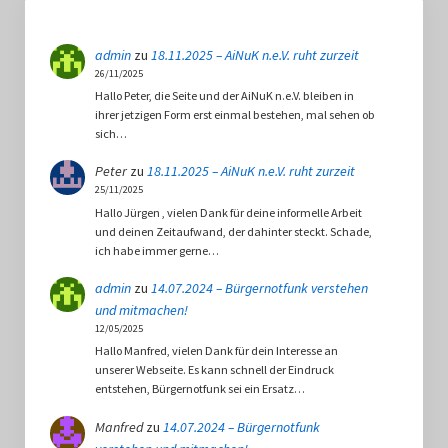
admin
zu
18.11.2025 – AiNuK n.e.V. ruht zurzeit
26/11/2025
Hallo Peter, die Seite und der AiNuK n.e.V. bleiben in
ihrer jetzigen Form erst einmal bestehen, mal sehen ob
sich…
Peter
zu
18.11.2025 – AiNuK n.e.V. ruht zurzeit
25/11/2025
Hallo Jürgen , vielen Dank für deine informelle Arbeit
und deinen Zeitaufwand, der dahinter steckt. Schade,
ich habe immer gerne…
admin
zu
14.07.2024 – Bürgernotfunk verstehen
und mitmachen!
12/05/2025
Hallo Manfred, vielen Dank für dein Interesse an
unserer Webseite. Es kann schnell der Eindruck
entstehen, Bürgernotfunk sei ein Ersatz…
Manfred
zu
14.07.2024 – Bürgernotfunk