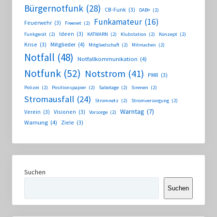
Bürgernotfunk
(28)
CB-Funk
(3)
DAB+
(2)
Funkamateur
(16)
Feuerwehr
(3)
Freenet
(2)
Ideen
(3)
Funkgerät
(2)
KATWARN
(2)
Klubstation
(2)
Konzept
(2)
Krise
(3)
Mitglieder
(4)
Mitgliedschaft
(2)
Mitmachen
(2)
Notfall
(48)
Notfallkommunikation
(4)
Notfunk
(52)
Notstrom
(41)
PMR
(3)
Polizei
(2)
Positionspapier
(2)
Sabotage
(2)
Sirenen
(2)
Stromausfall
(24)
Stromnetz
(2)
Stromversorgung
(2)
Warntag
(7)
Verein
(3)
Visionen
(3)
Vorsorge
(2)
Warnung
(4)
Ziele
(3)
Suchen
Suchen