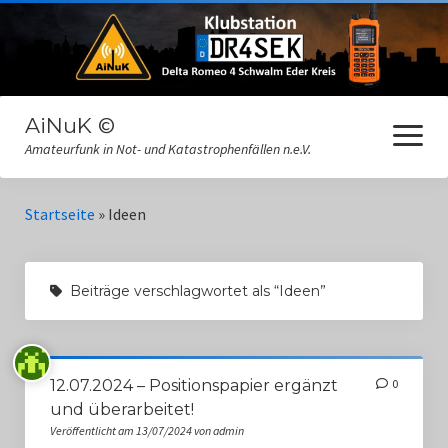
AiNuK ©
Menü
öffnen
Amateurfunk in Not- und Katastrophenfällen n.e.V.
Datenschutz
Startseite
»
Ideen
Dokumente
Beiträge verschlagwortet als “Ideen”
Gästebuch
Impressum
Interne Informationen
12.07.2024 – Positionspapier ergänzt
0
und überarbeitet!
Links
Veröffentlicht am 13/07/2024 von admin