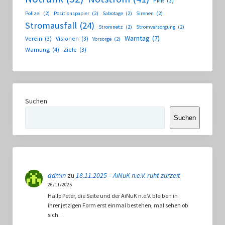
PMR
(3)
Polizei
(2)
Positionspapier
(2)
Sabotage
(2)
Sirenen
(2)
Stromausfall
(24)
Stromnetz
(2)
Stromversorgung
(2)
Warntag
(7)
Verein
(3)
Visionen
(3)
Vorsorge
(2)
Warnung
(4)
Ziele
(3)
Suchen
Suchen
admin
zu
18.11.2025 – AiNuK n.e.V. ruht zurzeit
26/11/2025
Hallo Peter, die Seite und der AiNuK n.e.V. bleiben in
ihrer jetzigen Form erst einmal bestehen, mal sehen ob
sich…