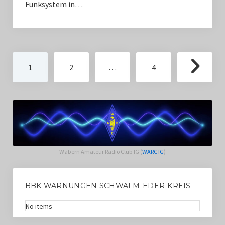
Funksystem in…
Seitennummerierung
1
2
…
4
der
Beiträge
Wabern Amateur Radio Club IG (
WARC IG
)
BBK WARNUNGEN SCHWALM-EDER-KREIS
No items