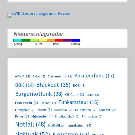
Amateurfunk
(17)
AiNuK
(3)
Alarmierung
(3)
Akku
(2)
Blackout
(35)
BBK
(14)
BOS
(3)
Bürgernotfunk
(28)
CB-Funk
(3)
DAB+
(2)
Funkamateur
(16)
Feuerwehr
(3)
Freenet
(2)
Ideen
(3)
Funkgerät
(2)
KATWARN
(2)
Klubstation
(2)
Konzept
(2)
Krise
(3)
Mitglieder
(4)
Mitgliedschaft
(2)
Mitmachen
(2)
Notfall
(48)
Notfallkommunikation
(4)
Notfunk
(52)
Notstrom
(41)