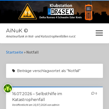
AiNuK ©
Menü
öffnen
Amateurfunk in Not- und Katastrophenfällen n.e.V.
Datenschutz
Startseite
»
Notfall
Dokumente
Beiträge verschlagwortet als “Notfall”
Gästebuch
Impressum
Interne Informationen
16.07.2026 – Selbsthilfe im
0
Katastrophenfall
Links
Veröffentlicht am 16/07/2026 von admin