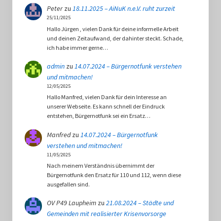
Peter
zu
18.11.2025 – AiNuK n.e.V. ruht zurzeit
25/11/2025
Hallo Jürgen , vielen Dank für deine informelle Arbeit
und deinen Zeitaufwand, der dahinter steckt. Schade,
ich habe immer gerne…
admin
zu
14.07.2024 – Bürgernotfunk verstehen
und mitmachen!
12/05/2025
Hallo Manfred, vielen Dank für dein Interesse an
unserer Webseite. Es kann schnell der Eindruck
entstehen, Bürgernotfunk sei ein Ersatz…
Manfred
zu
14.07.2024 – Bürgernotfunk
verstehen und mitmachen!
11/05/2025
Nach meinem Verständnis übernimmt der
Bürgernotfunk den Ersatz für 110 und 112, wenn diese
ausgefallen sind.
OV P49 Laupheim
zu
21.08.2024 – Städte und
Gemeinden mit realisierter Krisenvorsorge