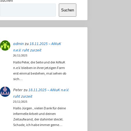
Suchen
Suchen
admin
zu
18.11.2025 – AiNuK
n.e.V. ruht zurzeit
26/11/2025
Hallo Peter, die Seite und der AiNuK
n.e.V. bleiben in ihrer jetzigen Form
erst einmal bestehen, mal sehen ob
sich…
Peter
zu
18.11.2025 – AiNuK n.e.V.
ruht zurzeit
25/11/2025
Hallo Jürgen , vielen Dank für deine
informelle Arbeit und deinen
Zeitaufwand, der dahinter steckt.
Schade, ich habe immer gerne…