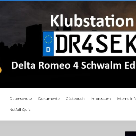
Datenschutz
Dokumente
Gästebuch
Impressum
Interne In
Notfall Quiz