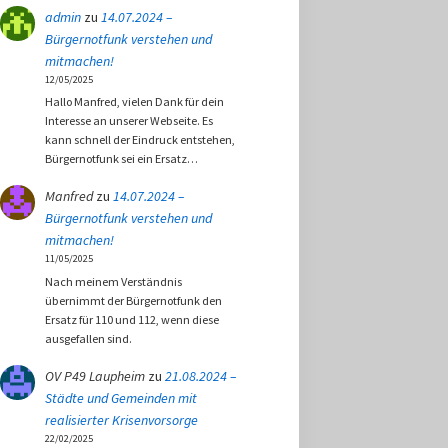
admin
zu
14.07.2024 –
Bürgernotfunk verstehen und
mitmachen!
12/05/2025
Hallo Manfred, vielen Dank für dein
Interesse an unserer Webseite. Es
kann schnell der Eindruck entstehen,
Bürgernotfunk sei ein Ersatz…
Manfred
zu
14.07.2024 –
Bürgernotfunk verstehen und
mitmachen!
11/05/2025
Nach meinem Verständnis
übernimmt der Bürgernotfunk den
Ersatz für 110 und 112, wenn diese
ausgefallen sind.
OV P49 Laupheim
zu
21.08.2024 –
Städte und Gemeinden mit
realisierter Krisenvorsorge
22/02/2025