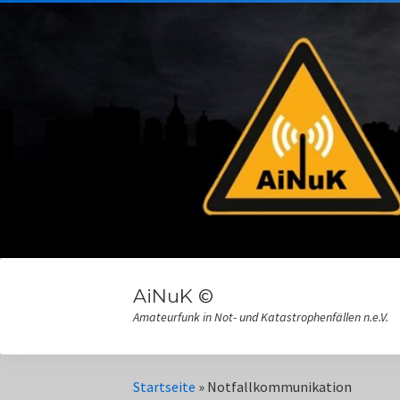
AiNuK ©
Amateurfunk in Not- und Katastrophenfällen n.e.V.
Startseite
»
Notfallkommunikation