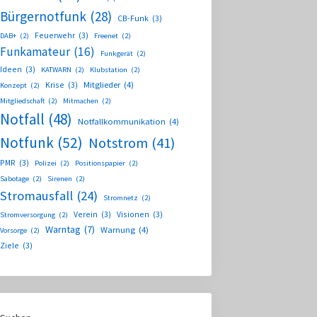
Bürgernotfunk
(28)
CB-Funk
(3)
Feuerwehr
(3)
DAB+
(2)
Freenet
(2)
Funkamateur
(16)
Funkgerät
(2)
Ideen
(3)
KATWARN
(2)
Klubstation
(2)
Krise
(3)
Mitglieder
(4)
Konzept
(2)
Mitgliedschaft
(2)
Mitmachen
(2)
Notfall
(48)
Notfallkommunikation
(4)
Notfunk
(52)
Notstrom
(41)
PMR
(3)
Polizei
(2)
Positionspapier
(2)
Sabotage
(2)
Sirenen
(2)
Stromausfall
(24)
Stromnetz
(2)
Verein
(3)
Visionen
(3)
Stromversorgung
(2)
Warntag
(7)
Warnung
(4)
Vorsorge
(2)
Ziele
(3)