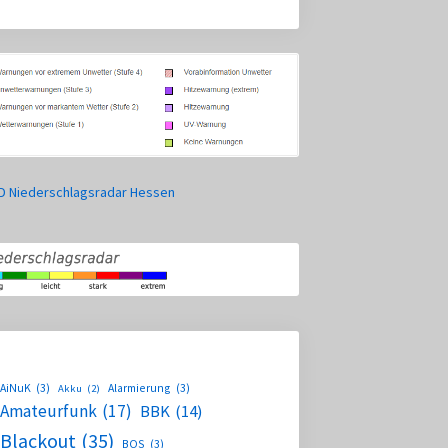
AiNuK
(3)
Alarmierung
(3)
Akku
(2)
Amateurfunk
(17)
BBK
(14)
Blackout
(35)
BOS
(3)