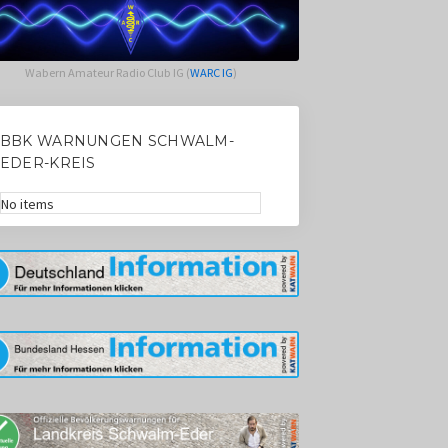
Wabern Amateur Radio Club IG (
WARC IG
)
BBK WARNUNGEN SCHWALM-
EDER-KREIS
No items