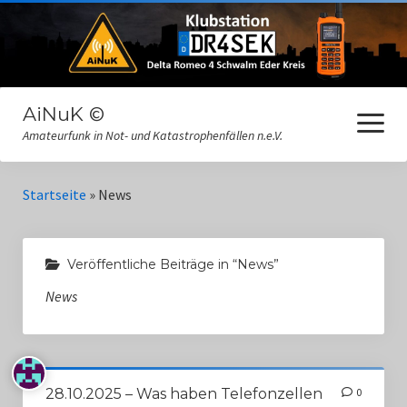
AiNuK ©
Menü
öffnen
Amateurfunk in Not- und Katastrophenfällen n.e.V.
Datenschutz
Startseite
»
News
Dokumente
Veröffentliche Beiträge in “News”
Gästebuch
News
Impressum
Interne Informationen
Links
28.10.2025 – Was haben Telefonzellen
0