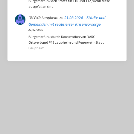
Bürgernotfunk den Ersatz für 110 und 112, wenn diese
ausgefallen sind.
OV P49 Laupheim
zu
21.08.2024 – Städte und
Gemeinden mit realisierter Krisenvorsorge
22/02/2025
Bürgernotfunk durch Kooperation von DARC
Ortsverband P49 Laupheim und Feuerwehr Stadt
Laupheim