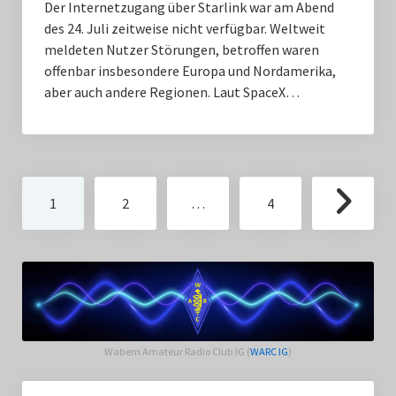
Der Internetzugang über Starlink war am Abend
des 24. Juli zeitweise nicht verfügbar. Weltweit
meldeten Nutzer Störungen, betroffen waren
offenbar insbesondere Europa und Nordamerika,
aber auch andere Regionen. Laut SpaceX…
Seitennummerierung
1
2
…
4
der
Beiträge
Wabern Amateur Radio Club IG (
WARC IG
)