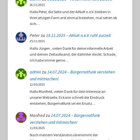
26/11/2025
Hallo Peter, die Seite und der AiNuK n.e.V. bleiben in
ihrer jetzigen Form erst einmal bestehen, mal sehen ob
sich…
Peter
zu
18.11.2025 – AiNuK n.e.V. ruht zurzeit
25/11/2025
Hallo Jürgen , vielen Dank für deine informelle Arbeit
und deinen Zeitaufwand, der dahinter steckt. Schade,
ich habe immer gerne…
admin
zu
14.07.2024 – Bürgernotfunk verstehen
und mitmachen!
12/05/2025
Hallo Manfred, vielen Dank für dein Interesse an
unserer Webseite. Es kann schnell der Eindruck
entstehen, Bürgernotfunk sei ein Ersatz…
Manfred
zu
14.07.2024 – Bürgernotfunk
verstehen und mitmachen!
11/05/2025
Nach meinem Verständnis übernimmt der