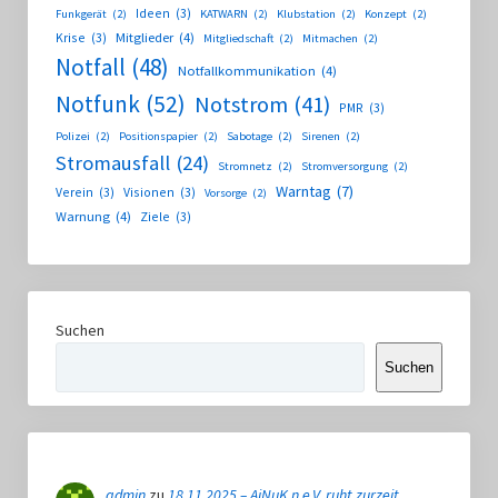
Ideen
(3)
Funkgerät
(2)
KATWARN
(2)
Klubstation
(2)
Konzept
(2)
Krise
(3)
Mitglieder
(4)
Mitgliedschaft
(2)
Mitmachen
(2)
Notfall
(48)
Notfallkommunikation
(4)
Notfunk
(52)
Notstrom
(41)
PMR
(3)
Polizei
(2)
Positionspapier
(2)
Sabotage
(2)
Sirenen
(2)
Stromausfall
(24)
Stromnetz
(2)
Stromversorgung
(2)
Warntag
(7)
Verein
(3)
Visionen
(3)
Vorsorge
(2)
Warnung
(4)
Ziele
(3)
Suchen
Suchen
admin
zu
18.11.2025 – AiNuK n.e.V. ruht zurzeit